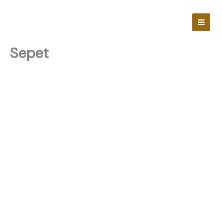
İçeriğe
atla
Sepet