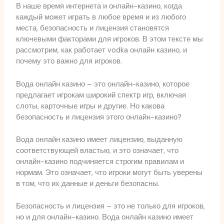
В наше время интернета и онлайн-казино, когда
каждый может играть в любое время и из любого
места, безопасность и лицензия становятся
ключевыми факторами для игроков. В этом тексте мы
рассмотрим, как работает vodka онлайн казино, и
почему это важно для игроков.
Вода онлайн казино – это онлайн-казино, которое
предлагает игрокам широкий спектр игр, включая
слоты, карточные игры и другие. Но какова
безопасность и лицензия этого онлайн-казино?
Вода онлайн казино имеет лицензию, выданную
соответствующей властью, и это означает, что
онлайн-казино подчиняется строгим правилам и
нормам. Это означает, что игроки могут быть уверены
в том, что их данные и деньги безопасны.
Безопасность и лицензия – это не только для игроков,
но и для онлайн-казино. Вода онлайн казино имеет