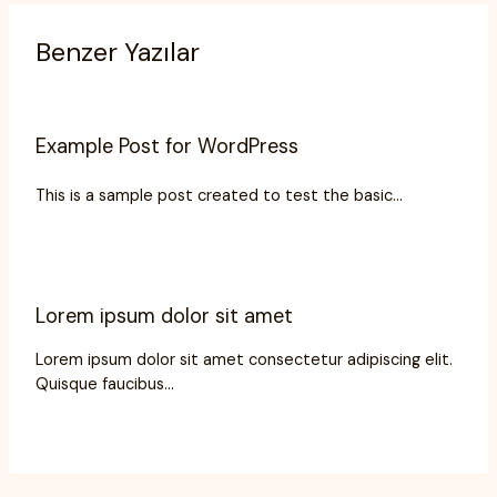
Benzer Yazılar
Example Post for WordPress
This is a sample post created to test the basic…
Lorem ipsum dolor sit amet
Lorem ipsum dolor sit amet consectetur adipiscing elit.
Quisque faucibus…