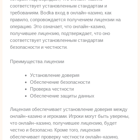
соответствует установленным стандартам и
требованиям. Вodka вход в онлайн-казино, как
правило, сопровождается получением лицензии на
операцию. Это означает, что онлайн-казино,
получившее лицензию, подтверждает, что оно
соответствует установленным стандартам
безопасности и честности.
Преимущества лицензии
Установление доверия
Обеспечение безопасности
Проверка честности
Обеспечение защиты данных
Лицензия обеспечивает установление доверия между
онлайн-казино и игроками. Игроки могут быть уверены,
что онлайн-казино, получившее лицензию, будет
честно и безопасно. Кроме того, лицензия
обеспечивает проверку честности онлайн-казино,