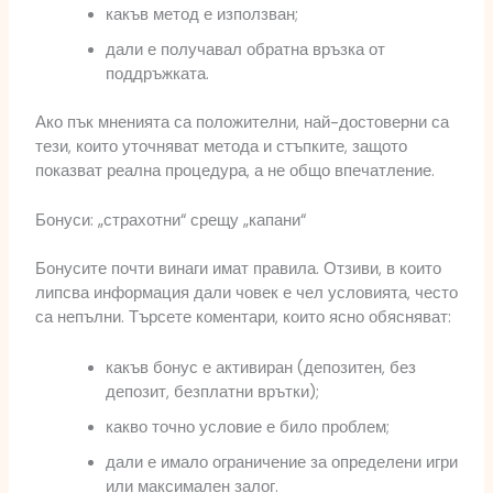
какъв метод е използван;
дали е получавал обратна връзка от
поддръжката.
Ако пък мненията са положителни, най-достоверни са
тези, които уточняват метода и стъпките, защото
показват реална процедура, а не общо впечатление.
Бонуси: „страхотни“ срещу „капани“
Бонусите почти винаги имат правила. Отзиви, в които
липсва информация дали човек е чел условията, често
са непълни. Търсете коментари, които ясно обясняват:
какъв бонус е активиран (депозитен, без
депозит, безплатни врътки);
какво точно условие е било проблем;
дали е имало ограничение за определени игри
или максимален залог.