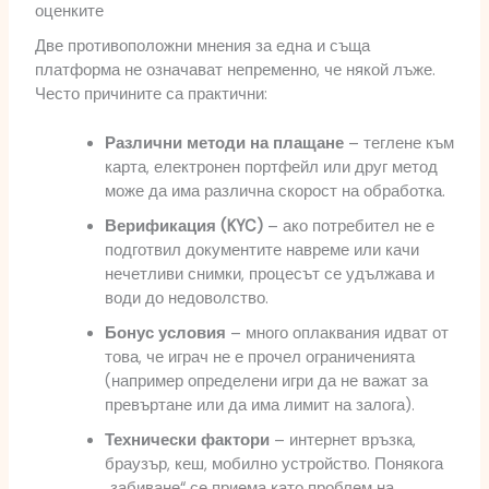
оценките
Две противоположни мнения за една и съща
платформа не означават непременно, че някой лъже.
Често причините са практични:
Различни методи на плащане
– теглене към
карта, електронен портфейл или друг метод
може да има различна скорост на обработка.
Верификация (KYC)
– ако потребител не е
подготвил документите навреме или качи
нечетливи снимки, процесът се удължава и
води до недоволство.
Бонус условия
– много оплаквания идват от
това, че играч не е прочел ограниченията
(например определени игри да не важат за
превъртане или да има лимит на залога).
Технически фактори
– интернет връзка,
браузър, кеш, мобилно устройство. Понякога
„забиване“ се приема като проблем на