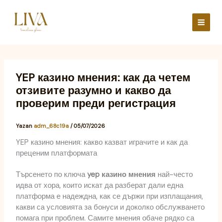
İçeriğe
atla
YEP казино мнения: как да четем
отзивите разумно и какво да
проверим преди регистрация
Yazan
adm_68c19a
/
05/07/2026
YEP казино мнения: какво казват играчите и как да
преценим платформата
Търсенето по ключа
yep казино мнения
най-често
идва от хора, които искат да разберат дали една
платформа е надеждна, как се държи при изплащания,
какви са условията за бонуси и доколко обслужването
помага при проблем. Самите мнения обаче рядко са