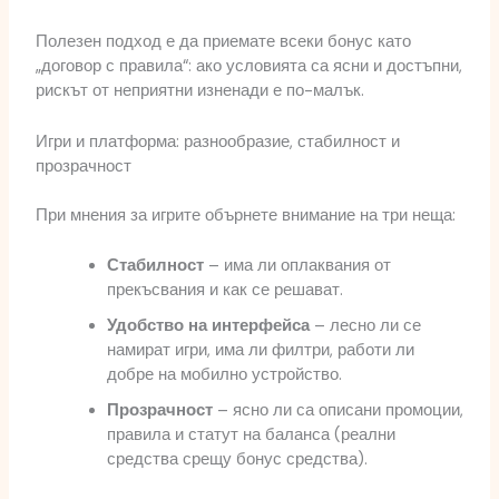
Полезен подход е да приемате всеки бонус като
„договор с правила“: ако условията са ясни и достъпни,
рискът от неприятни изненади е по-малък.
Игри и платформа: разнообразие, стабилност и
прозрачност
При мнения за игрите обърнете внимание на три неща:
Стабилност
– има ли оплаквания от
прекъсвания и как се решават.
Удобство на интерфейса
– лесно ли се
намират игри, има ли филтри, работи ли
добре на мобилно устройство.
Прозрачност
– ясно ли са описани промоции,
правила и статут на баланса (реални
средства срещу бонус средства).