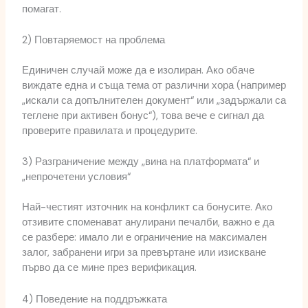
помагат.
2) Повтаряемост на проблема
Единичен случай може да е изолиран. Ако обаче
виждате една и съща тема от различни хора (например
„искали са допълнителен документ“ или „задържали са
теглене при активен бонус“), това вече е сигнал да
проверите правилата и процедурите.
3) Разграничение между „вина на платформата“ и
„непрочетени условия“
Най-честият източник на конфликт са бонусите. Ако
отзивите споменават анулирани печалби, важно е да
се разбере: имало ли е ограничение на максимален
залог, забранени игри за превъртане или изискване
първо да се мине през верификация.
4) Поведение на поддръжката