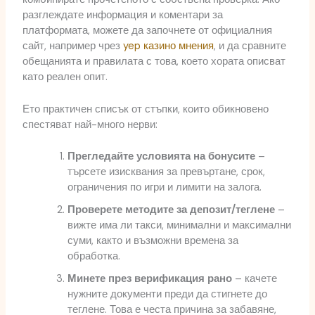
разглеждате информация и коментари за
платформата, можете да започнете от официалния
сайт, например чрез
yep казино мнения
, и да сравните
обещанията и правилата с това, което хората описват
като реален опит.
Ето практичен списък от стъпки, които обикновено
спестяват най-много нерви:
Прегледайте условията на бонусите
–
търсете изисквания за превъртане, срок,
ограничения по игри и лимити на залога.
Проверете методите за депозит/теглене
–
вижте има ли такси, минимални и максимални
суми, както и възможни времена за
обработка.
Минете през верификация рано
– качете
нужните документи преди да стигнете до
теглене. Това е честа причина за забавяне,