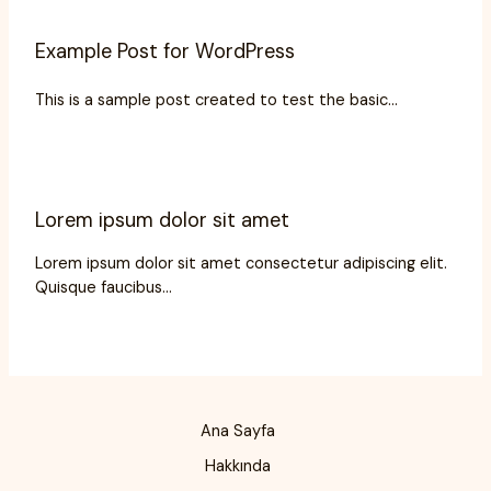
Example Post for WordPress
This is a sample post created to test the basic…
Lorem ipsum dolor sit amet
Lorem ipsum dolor sit amet consectetur adipiscing elit.
Quisque faucibus…
Ana Sayfa
Hakkında